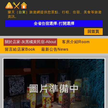
樂天｛
台東
｝旅遊網提供您景點、行程、住宿、美食等旅遊
資訊。
全省住宿選擇↓打開選擇
回首頁
關於店家-灰黑橘黃民宿-About
客房介紹Room
留言給店家Book
最新公告News