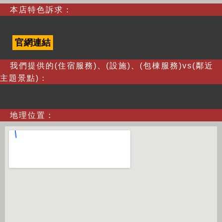
本店特色訴求：
官網連結
我們提供的(住宿服務)、(設施)、(包棟服務)vs(鄰近
主題景點)：
地理位置：