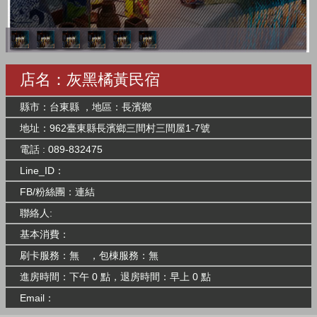
店名：灰黑橘黃民宿
縣市：台東縣 ，地區：長濱鄉
地址：962臺東縣長濱鄉三間村三間屋1-7號
電話 : 089-832475
Line_ID：
FB/粉絲團：
連結
聯絡人:
基本消費：
刷卡服務：無 ，包棟服務：無
進房時間：下午 0 點，退房時間：早上 0 點
Email：