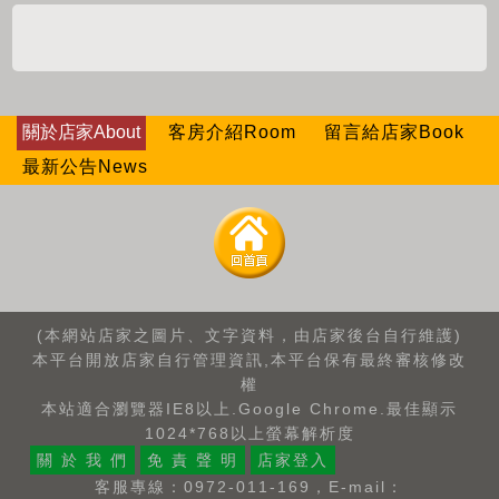
關於店家About
客房介紹Room
留言給店家Book
最新公告News
(本網站店家之圖片、文字資料，由店家後台自行維護)
本平台開放店家自行管理資訊,本平台保有最終審核修改
權
本站適合瀏覽器IE8以上.Google Chrome.最佳顯示
1024*768以上螢幕解析度
關 於 我 們
免 責 聲 明
店家登入
客服專線：0972-011-169，E-mail：