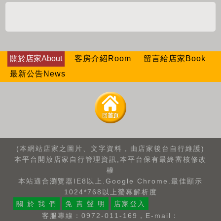
關於店家About
客房介紹Room
留言給店家Book
最新公告News
(本網站店家之圖片、文字資料，由店家後台自行維護)
本平台開放店家自行管理資訊,本平台保有最終審核修改
權
本站適合瀏覽器IE8以上.Google Chrome.最佳顯示
1024*768以上螢幕解析度
關 於 我 們
免 責 聲 明
店家登入
客服專線：0972-011-169，E-mail：