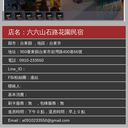
店名：六六山石路花園民宿
縣市：台東縣 ，地區：台東市
地址：950臺東縣台東市岩灣路400巷66號
電話 : 0910-233550
Line_ID：
FB/粉絲團：
連結
聯絡人:
基本消費：
刷卡服務：無 ，包棟服務：無
進房時間：下午 0 點，退房時間：早上 0 點
Email：
a0910233550@gmail.com