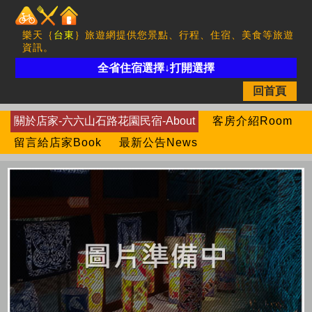
樂天｛
台東
｝旅遊網提供您景點、行程、住宿、美食等旅遊
資訊。
全省住宿選擇↓打開選擇
回首頁
關於店家-六六山石路花園民宿-About
客房介紹Room
留言給店家Book
最新公告News