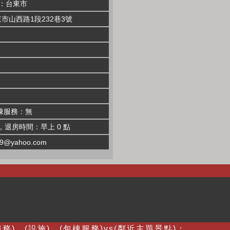
區：台東市
市山西路1段232巷3號
棟服務：無
，退房時間：早上 0 點
99@yahoo.com
務)、(設施)、(包棟服務)vs(鄰近主題景點)：