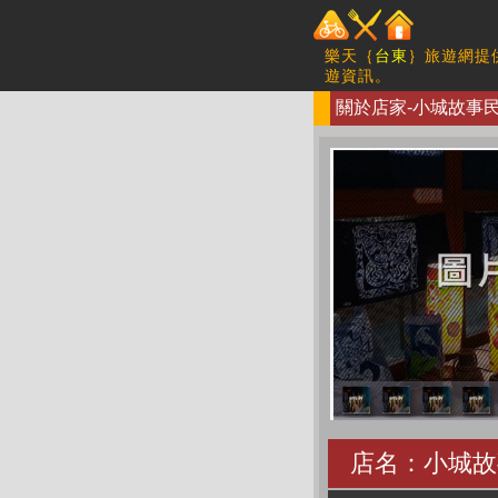
樂天｛
台東
｝旅遊網提
遊資訊。
關於店家-小城故事民宿
店名：小城故