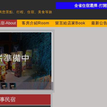
全省住宿選擇↓打
供您景點、行程、住宿、美食等旅
-About
客房介紹Room
留言給店家Book
最新公告
事民宿