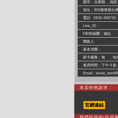
縣市：台東縣 ，地
地址：950臺東縣台東
電話 : 0926-308726
Line_ID：
FB/粉絲團：
連結
聯絡人:
基本消費：
刷卡服務：無 ，包
進房時間：下午 0 點
Email：
annie_tam8
本店特色訴求：
官網連結
我們提供的(住宿服