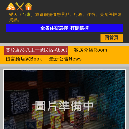
樂天｛
台東
｝旅遊網提供您景點、行程、住宿、美食等旅遊
資訊。
全省住宿選擇↓打開選擇
回首頁
關於店家-八里一號民宿-About
客房介紹Room
留言給店家Book
最新公告News