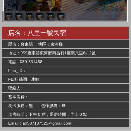
店名：八里一號民宿
縣市：台東縣 ，地區：東河鄉
地址：959臺東縣東河鄉興昌村1鄰南八里8-12號
電話 : 089-531458
Line_ID：
FB/粉絲團：
連結
聯絡人:
基本消費：
刷卡服務：無 ，包棟服務：無
進房時間：下午 0 點，退房時間：早上 0 點
Email：
a0987137525@gmail.com