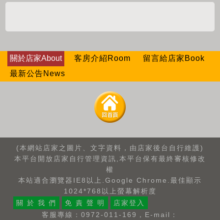
關於店家About
客房介紹Room
留言給店家Book
最新公告News
(本網站店家之圖片、文字資料，由店家後台自行維護)
本平台開放店家自行管理資訊,本平台保有最終審核修改
權
本站適合瀏覽器IE8以上.Google Chrome.最佳顯示
1024*768以上螢幕解析度
關 於 我 們
免 責 聲 明
店家登入
客服專線：0972-011-169，E-mail：