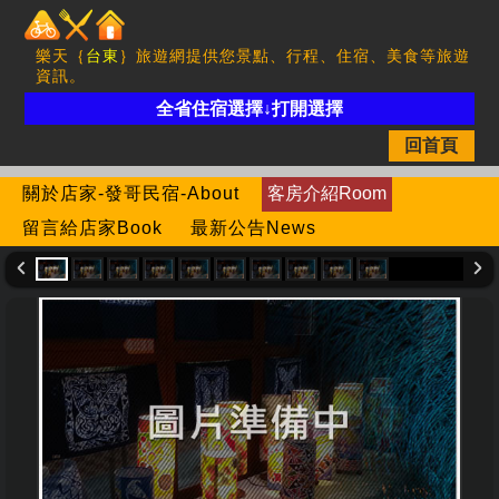
樂天｛
台東
｝旅遊網提供您景點、行程、住宿、美食等旅遊
資訊。
全省住宿選擇↓打開選擇
回首頁
關於店家-發哥民宿-About
客房介紹Room
留言給店家Book
最新公告News