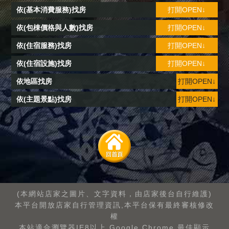
依(基本消費服務)找房
打開OPEN↓
依(包棟價格與人數)找房
打開OPEN↓
依(住宿服務)找房
打開OPEN↓
依(住宿設施)找房
打開OPEN↓
依地區找房
打開OPEN↓
依(主題景點)找房
打開OPEN↓
(本網站店家之圖片、文字資料，由店家後台自行維護)
本平台開放店家自行管理資訊,本平台保有最終審核修改
權
本站適合瀏覽器IE8以上.Google Chrome.最佳顯示