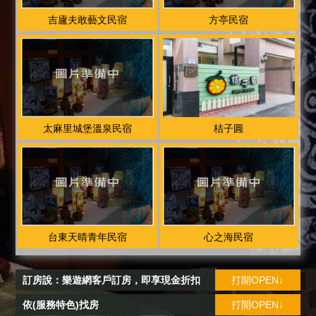
吉廬夫敢藝文民宿
方亭民宿
太麻里城堡溫泉民宿
桔子圓
台東天晴青年民宿
心之海民宿
訂房說：樂遊網客戶訂房，即享現金折扣
打開OPEN↓
依(服務特色)找房
打開OPEN↓