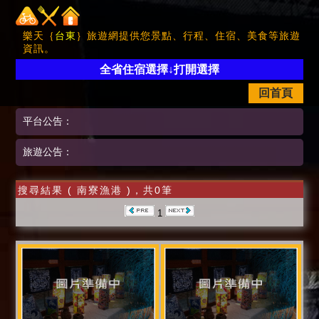
樂天｛
台東
｝旅遊網提供您景點、行程、住宿、美食等旅遊
資訊。
全省住宿選擇↓打開選擇
回首頁
平台公告：
旅遊公告：
搜尋結果 ( 南寮漁港 )，共0筆
1