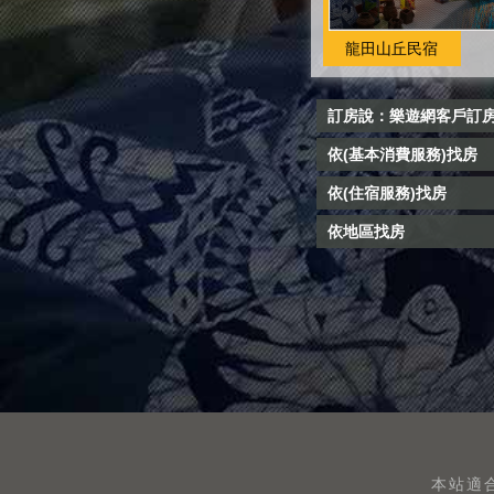
龍田山丘民宿
訂房說：樂遊網客戶訂
依(基本消費服務)找房
依(住宿服務)找房
依地區找房
本站適合