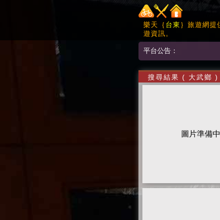
樂天｛
台東
｝旅遊網提
遊資訊。
平台公告：
搜尋結果 ( 大武鄉 
圖片準備