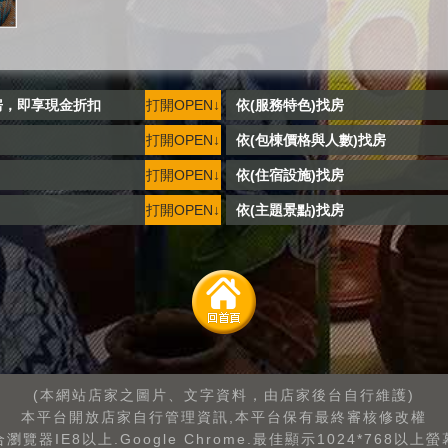
房，即享現金折扣
打開OPEN↓
依(服務特色)找房
打開OPEN↓
依(包棟價格與人數)找房
打開OPEN↓
依(住宿設施)找房
打開OPEN↓
依(主題景點)找房
(本網站店家之圖片、文字資料，由店家後台自行維護)
本平台開放店家自行管理資訊,本平台保有最終審核修改權
瀏覽器IE8以上.Google Chrome.最佳顯示1024*768以上