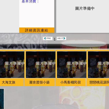
基本消費：
中
圖片準備中
詳細資訊連結
1
大海文旅
麗舍渡假小築
小馬客棧民宿
戀戀桃花源