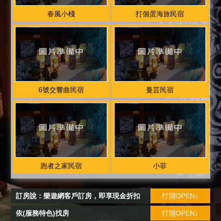
春風小棧
打個蛋海旅民宿
6號交響曲民宿
曼芸民宿
跑者之家民宿
小菲
訂房說：樂遊網客戶訂房，即享現金折扣
打開OPEN↓
依(服務特色)找房
打開OPEN↓