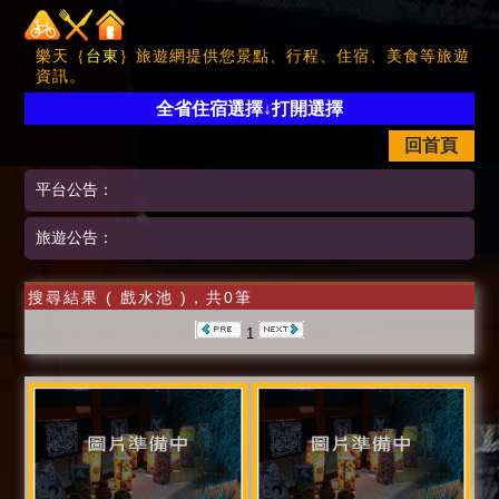
樂天｛
台東
｝旅遊網提供您景點、行程、住宿、美食等旅遊
資訊。
全省住宿選擇↓打開選擇
回首頁
平台公告：
旅遊公告：
搜尋結果 ( 戲水池 )，共0筆
1