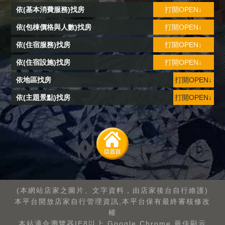
依(基本消費服務)找房
打開OPEN↓
依(包棟價格與人數)找房
打開OPEN↓
依(住宿服務)找房
打開OPEN↓
依(住宿設施)找房
打開OPEN↓
依地區找房
打開OPEN↓
依(主題景點)找房
打開OPEN↓
(本網站店家之圖片、文字資料，由店家後台自行維護)
本平台開放店家自行管理資訊,本平台保有最終審核修改
權
本站適合瀏覽器IE8以上.Google Chrome.最佳顯示