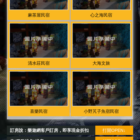
貴重物品、請自行妥善保管、如有遺失，恕不負責，敬
請見諒。 ■ 屋內之傢俱、電器、擺設、器具系列等皆為
麻茶屋民宿
心之海民宿
本民宿之財產，上列物品如有折損或遺失， 敬請照價賠
償，並請勿任意移動室內擺設(如床舖、液晶電視）。 ■
請把民宿當成您自己的家一樣愛護，並期盼您常回來看
我們 ! 若有服務不周之處，請告訴我們， 謝謝您的合
作，祝旅途平安順心 !
清水莊民宿
大海文旅
喜樂民宿
小野芃子魚宿民宿
訂房說：樂遊網客戶訂房，即享現金折扣
打開OPEN↓