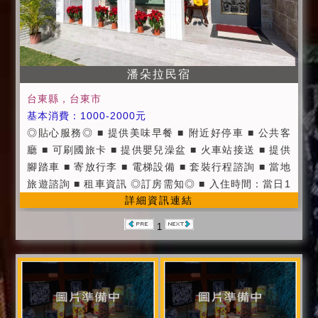
潘朵拉民宿
台東縣，台東市
基本消費：1000-2000元
◎貼心服務◎ ■ 提供美味早餐 ■ 附近好停車 ■ 公共客
廳 ■ 可刷國旅卡 ■ 提供嬰兒澡盆 ■ 火車站接送 ■ 提供
腳踏車 ■ 寄放行李 ■ 電梯設備 ■ 套裝行程諮詢 ■ 當地
旅遊諮詢 ■ 租車資訊 ◎訂房需知◎ ■ 入住時間：當日1
詳細資訊連結
5:00之後。 ■ 退房時間：隔日上午11:00之前。 ■ 當天
請依約定人數入住，人數或房間數量若有增減請務必事
1
先告知。 ■ 入住時請記得出示您的證件，以便我們登
記，在辦理登記的同時，也請您將住宿費一併繳交。 ■
為維護住宿環境，室內請勿吸煙、酗酒、聚賭，請勿攜
帶寵物，不便處請見諒。 ■ 為維護住宿安寧，請每位遊
客保持輕聲細語，相互尊重住宿空間上的安寧。 ■ 個人