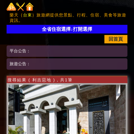
樂天｛
台東
｝旅遊網提供您景點、行程、住宿、美食等旅遊
資訊。
全省住宿選擇↓打開選擇
回首頁
平台公告：
旅遊公告：
搜尋結果 ( 利吉惡地 )，共1筆