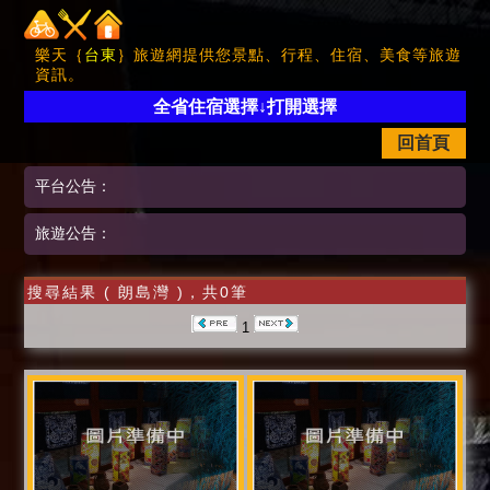
樂天｛
台東
｝旅遊網提供您景點、行程、住宿、美食等旅遊
資訊。
全省住宿選擇↓打開選擇
回首頁
平台公告：
旅遊公告：
搜尋結果 ( 朗島灣 )，共0筆
1