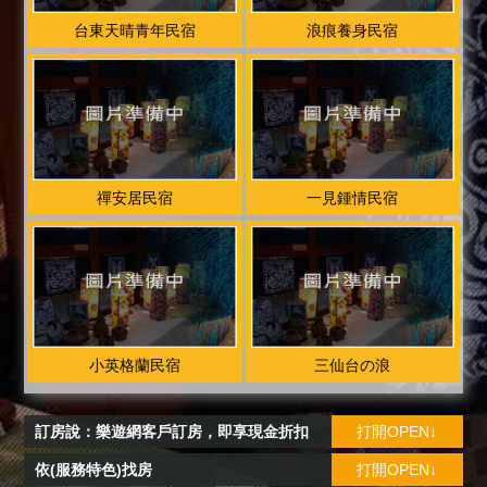
台東天晴青年民宿
浪痕養身民宿
禪安居民宿
一見鍾情民宿
小英格蘭民宿
三仙台の浪
訂房說：樂遊網客戶訂房，即享現金折扣
打開OPEN↓
依(服務特色)找房
打開OPEN↓