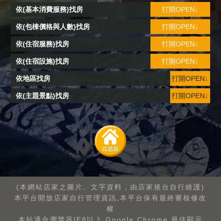
依(基本消費服務)找房
打開OPEN↓
依(包棟價格與人數)找房
打開OPEN↓
依(住宿服務)找房
打開OPEN↓
依(住宿設施)找房
打開OPEN↓
依地區找房
打開OPEN↓
依(主題景點)找房
打開OPEN↓
(本網站店家之圖片、文字資料，由店家後台自行維護)
本平台開放店家自行管理資訊,本平台保有最終審核修改
權
本站適合瀏覽器IE8以上.Google Chrome.最佳顯示